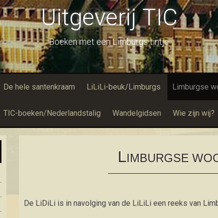
Uitgeverij TIC
Boeken met een Limburgs tintje
De hele santenkraam
LiLiLi-beuk/Limburgs
Limburgse w
TIC-boeken/Nederlandstalig
Wandelgidsen
Wie zijn wij?
L
IMBURGSE WO
De LiDiLi is in navolging van de LiLiLi een reeks van L