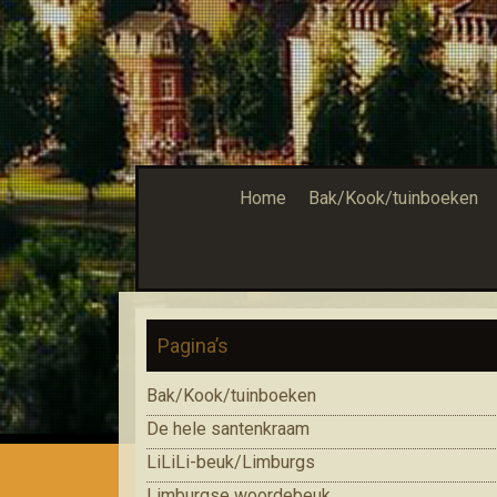
Home
Bak/Kook/tuinboeken
Pagina’s
Bak/Kook/tuinboeken
De hele santenkraam
LiLiLi-beuk/Limburgs
Limburgse woordebeuk