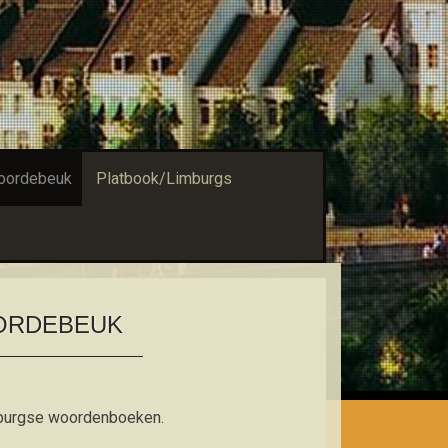
oordebeuk
Platbook/Limburgs
ORDEBEUK
imburgse woordenboeken.