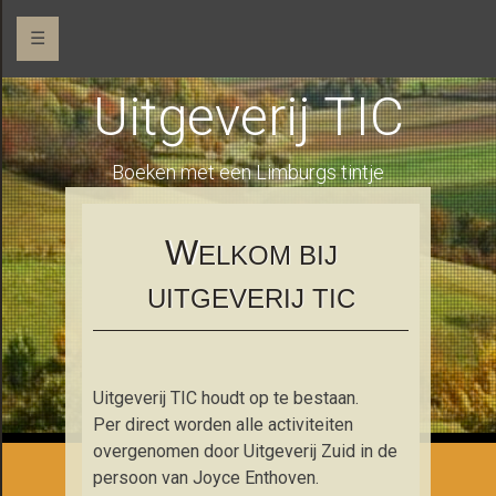
☰
Uitgeverij TIC
Boeken met een Limburgs tintje
W
ELKOM BIJ
UITGEVERIJ TIC
Uitgeverij TIC houdt op te bestaan.
Per direct worden alle activiteiten
overgenomen door Uitgeverij Zuid in de
persoon van Joyce Enthoven.